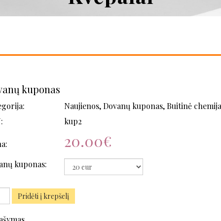
vanų kuponas
gorija:
Naujienos, Dovanų kuponas, Buitinė chemija
:
kup2
20.00€
a:
anų kuponas:
Pridėti į krepšelį
ašymas