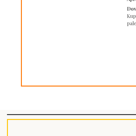
Dov
Kupo
pal