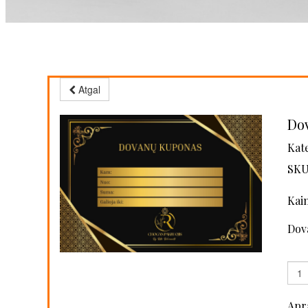
Atgal
Do
Kate
SKU
Kain
Dov
Apr