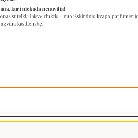
ana, kuri niekada nenuvilia!
nas suteikia laisvę rinktis – nuo išskirtinio kvapo parfumerijo
engvina kasdienybę.