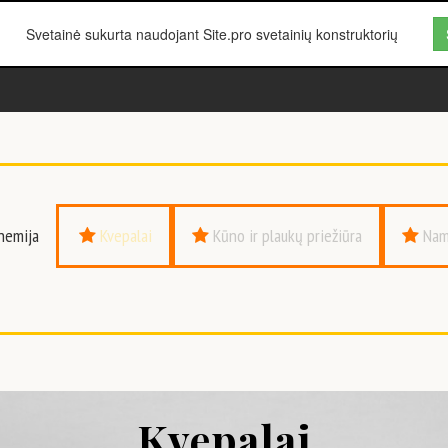
Svetainė sukurta naudojant Site.pro svetainių konstruktorių
chemija
Kvepalai
Kūno ir plaukų priežiūra
Nam
Kvepalai