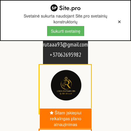
Svetainė sukurta naudojant Site.pro svetainių
konstruktorių
Sukurti svetainę
rutaaa93@gmail.com
+37062695982
Šitam įskiepiui
reikalingas plano
atnaujinimas