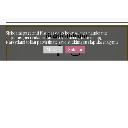
Siekdami pagerinti Jūsų naršymo kokybę, mes naudojame
Bendraukime
slapukus (bei renkame tam tikrą asmeninę informaciją).
Naršydami toliau patvirtinate savo sutikimą su slapukų įrašymu.


Atmesti
Sutinku

Tel.:
+37062695982
El. paštas:
rutaaa93@gmail.com

Adresas:
Svetainė sukurta naudojant Site.pro svetainių
Mažoji g.3-11, Pakruojo km., Pakruojo raj.
konstruktorių
LT-83166
Kaip pašalinti reklamą?
Lietuva