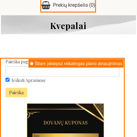

Prekių krepšelis
(0)
Kvepalai
Paieška pagal frazę:
Šitam įskiepiui reikalingas plano atnaujinimas
Ieškoti Aprašuose
Paieška